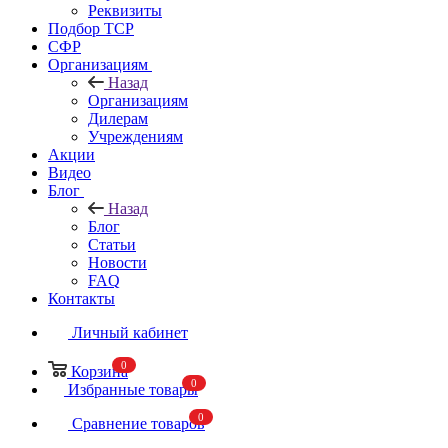
Реквизиты
Подбор ТСР
СФР
Организациям
Назад
Организациям
Дилерам
Учреждениям
Акции
Видео
Блог
Назад
Блог
Статьи
Новости
FAQ
Контакты
Личный кабинет
0
Корзина
0
Избранные товары
0
Сравнение товаров