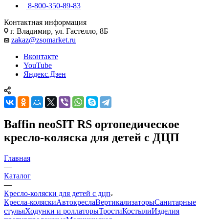
8-800-350-89-83
Контактная информация
г. Владимир, ул. Гастелло, 8Б
zakaz@zsomarket.ru
Вконтакте
YouTube
Яндекс.Дзен
Baffin neoSIT RS ортопедическое
кресло-коляска для детей с ДЦП
Главная
—
Каталог
—
Кресло-коляски для детей с дцп
Кресла-коляски
Автокресла
Вертикализаторы
Санитарные
стулья
Ходунки и роллаторы
Трости
Костыли
Изделия