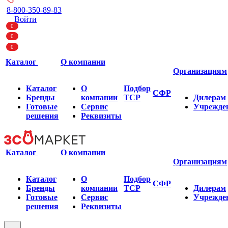
8-800-350-89-83
Войти
0
0
0
Каталог
О компании
Организациям
Каталог
О
Подбор
СФР
Бренды
компании
ТСР
Дилерам
Готовые
Сервис
Учрежде
решения
Реквизиты
Каталог
О компании
Организациям
Каталог
О
Подбор
СФР
Бренды
компании
ТСР
Дилерам
Готовые
Сервис
Учрежде
решения
Реквизиты