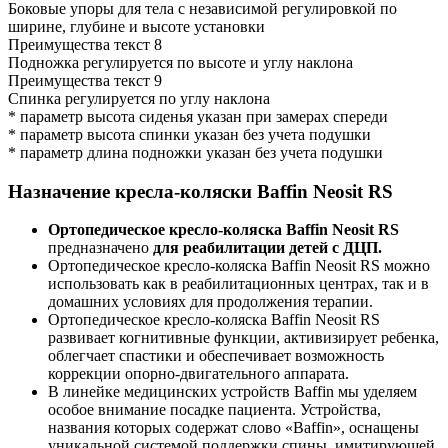
Боковые упоры для тела с независимой регулировкой по
ширине, глубине и высоте установки
Преимущества текст 8
Подножка регулируется по высоте и углу наклона
Преимущества текст 9
Спинка регулируется по углу наклона
* параметр высота сиденья указан при замерах спереди
* параметр высота спинки указан без учета подушки
* параметр длина подножки указан без учета подушки
Назначение кресла-коляски Baffin Neosit RS
Ортопедическое кресло-коляска Baffin Neosit RS
предназначено
для реабилитации детей с ДЦП.
Ортопедическое кресло-коляска Baffin Neosit RS можно
использовать как в реабилитационных центрах, так и в
домашних условиях для продолжения терапии.
Ортопедическое кресло-коляска Baffin Neosit RS
развивает когнитивные функции, активизирует ребенка,
облегчает спастики и обеспечивает возможность
коррекции опорно-двигательного аппарата.
В линейке медицинских устройств Baffin мы уделяем
особое внимание посадке пациента. Устройства,
названия которых содержат слово «Baffin», оснащены
уникальной системой поддержки спины, имитирующей