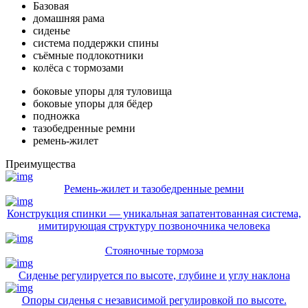
Базовая
домашняя рама
сиденье
система поддержки спины
съёмные подлокотники
колёса с тормозами
боковые упоры для туловища
боковые упоры для бёдер
подножка
тазобедренные ремни
ремень-жилет
Преимущества
Ремень-жилет и тазобедренные ремни
Конструкция спинки — уникальная запатентованная система,
имитирующая структуру позвоночника человека
Стояночные тормоза
Сиденье регулируется по высоте, глубине и углу наклона
Опоры сиденья с независимой регулировкой по высоте.