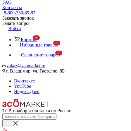
FAQ
Контакты
8-800-350-89-83
Заказать звонок
Задать вопрос
Войти
0
Корзина
0
Избранные товары
0
Сравнение товаров
zakaz@zsomarket.ru
г. Владимир, ул. Гастелло, 8Б
Вконтакте
YouTube
Яндекс.Дзен
ТСР, подбор и поставка по России