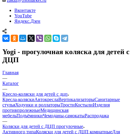
zakaz@zsomarket.ru
Вконтакте
YouTube
Яндекс.Дзен
Yogi - прогулочная коляска для детей с
ДЦП
Главная
—
Каталог
—
Кресло-коляски для детей с дцп
Кресла-коляски
Автокресла
Вертикализаторы
Санитарные
стулья
Ходунки и роллаторы
Трости
Костыли
Изделия
противпролежные
Медицинская
мебель
Подъёмники
Чемоданы-самокаты
Распродажа
—
Коляски для детей с ДЦП прогулочные
Активного типа
Коляски для детей с ДЦП комнатные
Для