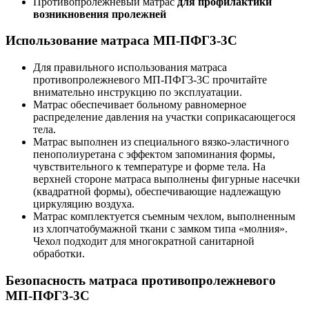
Противопролежневый матрас
для профилактики
возникновения пролежней
Использование матраса МП-ПФГ3-3С
Для правильного использования матраса
противопролежневого МП-ПФГ3-3С прочитайте
внимательно инструкцию по эксплуатации.
Матрас обеспечивает больному равномерное
распределение давления на участки соприкасающегося
тела.
Матрас выполнен из специального вязко-эластичного
пенополиуретана с эффектом запоминания формы,
чувствительного к температуре и форме тела. На
верхней стороне матраса выполнены фигурные насечки
(квадратной формы), обеспечивающие надлежащую
циркуляцию воздуха.
Матрас комплектуется съемным чехлом, выполненным
из хлопчатобумажной ткани с замком типа «молния».
Чехол подходит для многократной санитарной
обработки.
Безопасность матраса противопролежневого
МП-ПФГ3-3С