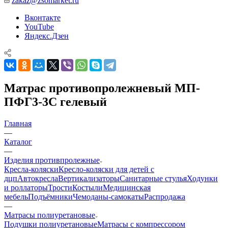
zakaz@zsomarket.ru
Вконтакте
YouTube
Яндекс.Дзен
Матрас противопролежневый МП-
ПФГ3-3С гелевый
Главная
—
Каталог
—
Изделия противпролежные
Кресла-коляски
Кресло-коляски для детей с
дцп
Автокресла
Вертикализаторы
Санитарные стулья
Ходунки
и роллаторы
Трости
Костыли
Медицинская
мебель
Подъёмники
Чемоданы-самокаты
Распродажа
—
Матрасы полиуретановые
Подушки полиуретановые
Матрасы с компрессором