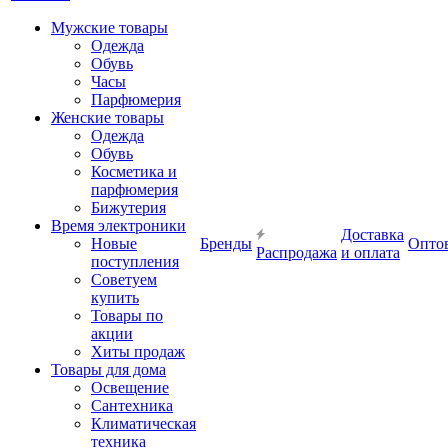
Мужские товары
Одежда
Обувь
Часы
Парфюмерия
Женские товары
Одежда
Обувь
Косметика и
парфюмерия
Бижутерия
Время электроники
Доставка
Новые
Бренды
Опто
Распродажа
и оплата
поступления
Советуем
купить
Товары по
акции
Хиты продаж
Товары для дома
Освещение
Сантехника
Климатическая
техника