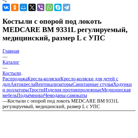
Костыли с опорой под локоть
MEDCARE BM 9331L регулируемый,
медицинский, размер L с УПС
Главная
—
Каталог
—
Костыли
Распродажа
Кресла-коляски
Кресло-коляски для детей с
дцп
Автокресла
Вертикализаторы
Санитарные стулья
Ходунки
и роллаторы
Трости
Изделия противпролежные
Медицинская
мебель
Подъёмники
Чемоданы-самокаты
—
Костыли с опорой под локоть MEDCARE BM 9331L
регулируемый, медицинский, размер L с УПС