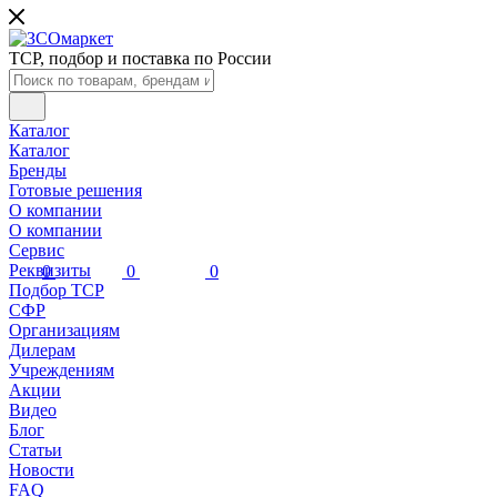
Подбор ТСР
СФ
Каталог
О компании
ТСР, подбор и поставка по России
Бренды
Сервис
Готовые решения
Реквизиты
Каталог
Каталог
Бренды
Готовые решения
О компании
О компании
Сервис
Реквизиты
0
0
0
Подбор ТСР
СФР
Организациям
Дилерам
Учреждениям
Акции
Видео
Блог
Статьи
Новости
FAQ