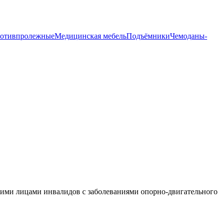
ротивпролежные
Медицинская мебель
Подъёмники
Чемоданы-
ющими лицами инвалидов с заболеваниями опорно-двигательного