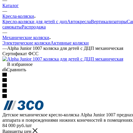
—
Каталог
—
Кресла-коляски
Кресло-коляски для детей с дцп
Автокресла
Вертикализаторы
Са
самокаты
Распродажа
—
Механические коляски
Электрические коляски
Активные коляски
—
Alpha Junior 1007 коляска для детей с ДЦП механическая
Сертификат ФСС
В избранное
Сравнить
Детское механическое кресло-коляска Alpha Junior 1007 пред
аппарата и повреждениями нижних конечностей в помещени
84 000
руб.
/шт
Варианты цен