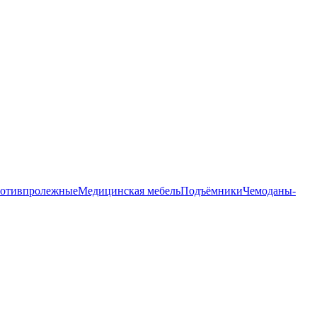
ротивпролежные
Медицинская мебель
Подъёмники
Чемоданы-