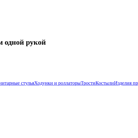
м одной рукой
нитарные стулья
Ходунки и роллаторы
Трости
Костыли
Изделия п