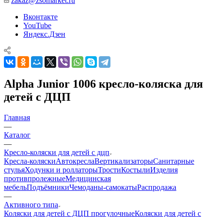
zakaz@zsomarket.ru
Вконтакте
YouTube
Яндекс.Дзен
Alpha Junior 1006 кресло-коляска для
детей с ДЦП
Главная
—
Каталог
—
Кресло-коляски для детей с дцп
Кресла-коляски
Автокресла
Вертикализаторы
Санитарные
стулья
Ходунки и роллаторы
Трости
Костыли
Изделия
противпролежные
Медицинская
мебель
Подъёмники
Чемоданы-самокаты
Распродажа
—
Активного типа
Коляски для детей с ДЦП прогулочные
Коляски для детей с