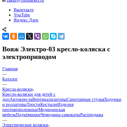
zakaz@zsomarket.ru
Вконтакте
YouTube
Яндекс.Дзен
Вояж Электро-03 кресло-коляска с
электроприводом
Главная
—
Каталог
—
Кресла-коляски
Кресло-коляски для детей с
дцп
Автокресла
Вертикализаторы
Санитарные стулья
Ходунки
и роллаторы
Трости
Костыли
Изделия
противпролежные
Медицинская
мебель
Подъёмники
Чемоданы-самокаты
Распродажа
—
Электрические коляски