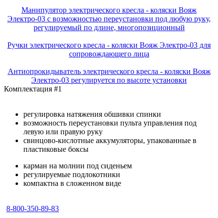
Манипулятор электрического кресла - коляски Вояж
Электро-03 с возможностью переустановки под любую руку,
регулируемый по длине, многопозиционный
Ручки электрического кресла - коляски Вояж Электро-03 для
сопровождающего лица
Антиопрокидыватель электрического кресла - коляски Вояж
Электро-03 регулируется по высоте установки
Комплектация #1
регулировка натяжения обшивки спинки
возможность переустановки пульта управления под
левую или правую руку
свинцово-кислотные аккумуляторы, упакованные в
пластиковые боксы
карман на молнии под сиденьем
регулируемые подлокотники
компактна в сложенном виде
8-800-350-89-83