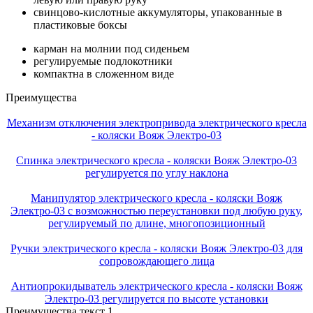
свинцово-кислотные аккумуляторы, упакованные в
пластиковые боксы
карман на молнии под сиденьем
регулируемые подлокотники
компактна в сложенном виде
Преимущества
Механизм отключения электропривода электрического кресла
- коляски Вояж Электро-03
Спинка электрического кресла - коляски Вояж Электро-03
регулируется по углу наклона
Манипулятор электрического кресла - коляски Вояж
Электро-03 с возможностью переустановки под любую руку,
регулируемый по длине, многопозиционный
Ручки электрического кресла - коляски Вояж Электро-03 для
сопровождающего лица
Антиопрокидыватель электрического кресла - коляски Вояж
Электро-03 регулируется по высоте установки
Преимущества текст 1