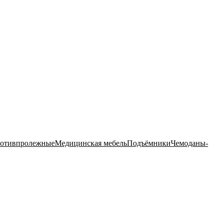
ротивпролежные
Медицинская мебель
Подъёмники
Чемоданы-