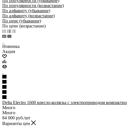
По популярности (убывание)
По популярности (возрастание)
По алфавиту (убывание)
По алфавиту (возрастание)
По цене (убывание)
По цене (возрастание)
Новинка
Акция
Delta Electro 1600 кресло-коляска с электроприводом компактно
Много
Много
84 000
руб.
/шт
Варианты цен