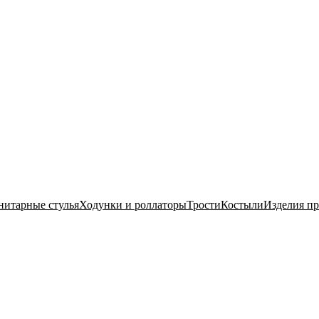
нитарные стулья
Ходунки и роллаторы
Трости
Костыли
Изделия п