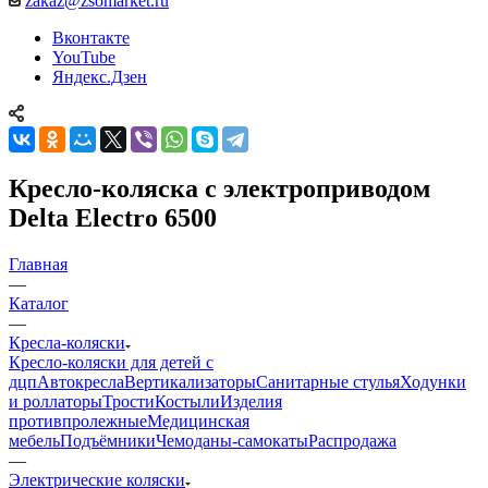
zakaz@zsomarket.ru
Вконтакте
YouTube
Яндекс.Дзен
Кресло-коляска с электроприводом
Delta Electro 6500
Главная
—
Каталог
—
Кресла-коляски
Кресло-коляски для детей с
дцп
Автокресла
Вертикализаторы
Санитарные стулья
Ходунки
и роллаторы
Трости
Костыли
Изделия
противпролежные
Медицинская
мебель
Подъёмники
Чемоданы-самокаты
Распродажа
—
Электрические коляски