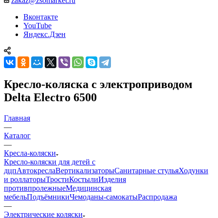
zakaz@zsomarket.ru
Вконтакте
YouTube
Яндекс.Дзен
Кресло-коляска с электроприводом
Delta Electro 6500
Главная
—
Каталог
—
Кресла-коляски
Кресло-коляски для детей с
дцп
Автокресла
Вертикализаторы
Санитарные стулья
Ходунки
и роллаторы
Трости
Костыли
Изделия
противпролежные
Медицинская
мебель
Подъёмники
Чемоданы-самокаты
Распродажа
—
Электрические коляски